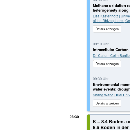
Methane oxidation r
heterogeneity along t
Lisa Kastenholz | Unive
of the Rhizosphere | G
Details anzeigen
09:10 Uhr
Intracellular Carbon
Dr. Callum Colin Banfi
Details anzeigen
09:30 Uhr
Environmental memor
water events: drough
Shang Wang | Kiel Univ
Details anzeigen
08:30
K – 8.4 Boden- u
8.6 Böden in der