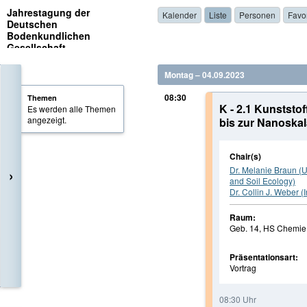
Jahrestagung der
Kalender
Liste
Personen
Favo
Deutschen
Bodenkundlichen
Gesellschaft
Montag – 04.09.2023
08:30
Themen
K - 2.1 Kunststo
Es werden alle Themen
angezeigt.
bis zur Nanoskal
Chair(s)
Dr. Melanie Braun (U
›
and Soil Ecology)
Dr. Collin J. Weber (
Raum:
Geb. 14, HS Chemie 
Präsentationsart:
Vortrag
08:30 Uhr