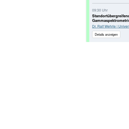
09:30 Uhr
Standortübergreifen
Gammaspektrometrie
Dr. Ralf Wehrle | Unive
Details anzeigen
10:30
K - 2.1 Kunststo
bis zur Nanoskal
Chair(s)
Dr. Melanie Braun (U
and Soil Ecology)
Dr. Collin J. Weber (
Raum:
Geb. 14, HS Chemie 
Präsentationsart:
Vortrag